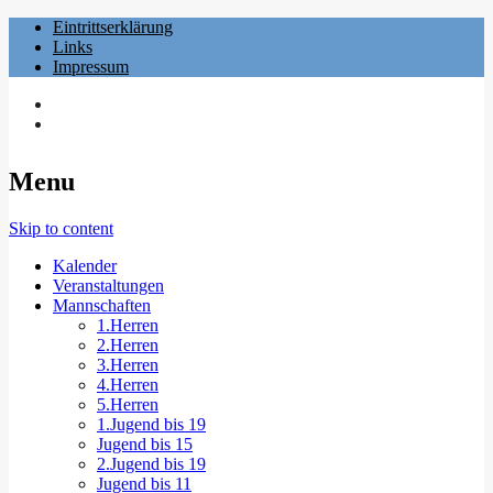
Eintrittserklärung
Links
Impressum
Menu
Skip to content
Kalender
Veranstaltungen
Mannschaften
1.Herren
2.Herren
3.Herren
4.Herren
5.Herren
1.Jugend bis 19
Jugend bis 15
2.Jugend bis 19
Jugend bis 11